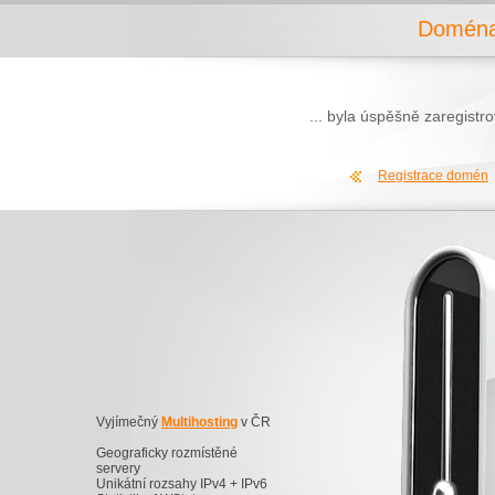
Doména
... byla úspěšně zaregist
Registrace domén
Vyjímečný
Multihosting
v ČR
Geograficky rozmístěné
servery
Unikátní rozsahy IPv4 + IPv6