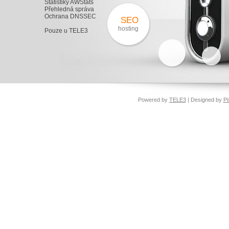
Statistiky AWStats
Přehledná správa
Ochrana DNSSEC
SEO
hosting
Pouze u TELE3
Powered by
TELE3
| Designed by
Pi